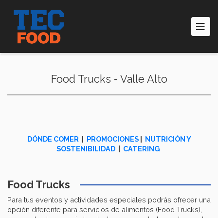
Pasar
al
contenido
principal
Food Trucks - Valle Alto
DÓNDE COMER
|
PROMOCIONES
|
NUTRICIÓN Y
SOSTENIBILIDAD
|
CATERING
Food Trucks
Para tus eventos y actividades especiales podrás ofrecer una
opción diferente para servicios de alimentos (Food Trucks),