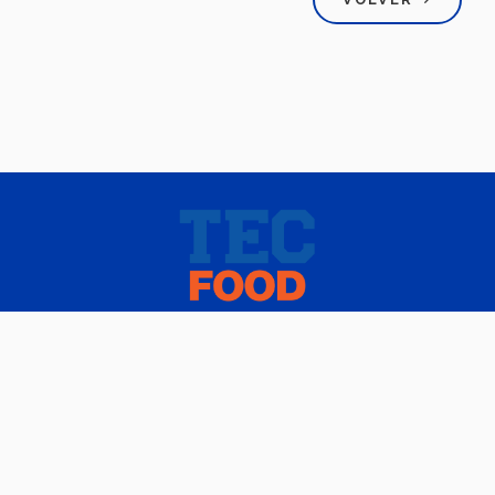
NACIONAL
CONTACTO
© 2025 Tec Food.
Instituto Tecnológico y de Estudios Superiores De Monterrey, México.
Aviso legal
|
Políticas de privacidad
|
Aviso de privacidad