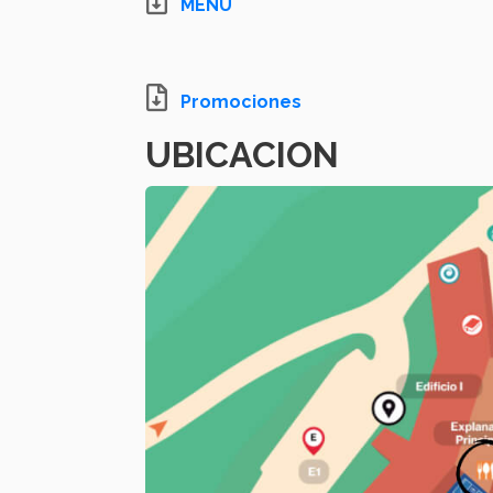
MENU
Promociones
UBICACION