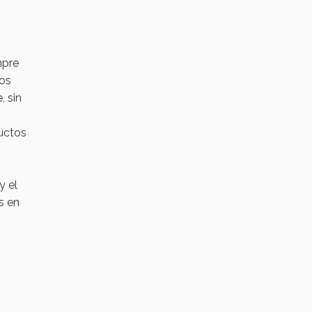
mpre
ros
, sin
uctos
y el
s en